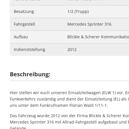
#28 - Unterstütz
#09 - Stromausfa
#23 - Balkonbran
#06 - Unterstütz
Besatzung
1/2 (Trupp)
#27 - Stromausfal
#08 - Umgestürzte
#05 - Personensu
#26 - Einfache Hil
Fahrgestell
Mercedes Sprinter 316
#07 - Wasser in 
#04 - Notfalltürö
#25 - Flächenbran
#06 - Unterstützu
Aufbau
Blickle & Scherer Kommunikati
#24 - Unklare Ra
#05 - Notfalltürö
Indienststellung
2012
#23 - Kellerbrand
Beschreibung:
Hier stellen wir euch unseren Einsatzleitwagen (ELW 1) vor. E
Funkverkehrs zuständig und dient der Einsatzleitung (EL) als I
uns unter dem Funkrufnamen Florian Wald 1/11-1.
Das Fahrzeug wurde 2012 von der Firma Blickle & Scherer K
Mercedes Sprinter 316 mit Allrad-Fahrgestell aufgebaut und 
Gelände.