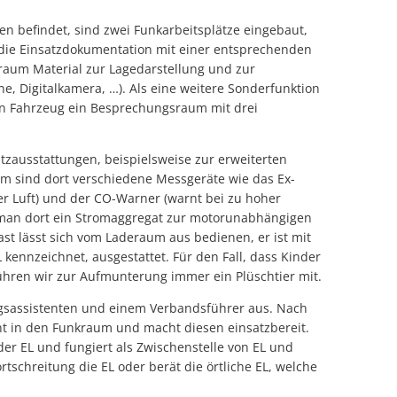
en befindet, sind zwei Funkarbeitsplätze eingebaut,
m die Einsatzdokumentation mit einer entsprechenden
kraum Material zur Lagedarstellung und zur
 Digitalkamera, …). Als eine weitere Sonderfunktion
en Fahrzeug ein Besprechungsraum mit drei
zausstattungen, beispielsweise zur erweiterten
m sind dort verschiedene Messgeräte wie das Ex-
r Luft) und der CO-Warner (warnt bei zu hoher
t man dort ein Stromaggregat zur motorunabhängigen
t lässt sich vom Laderaum aus bedienen, er ist mit
L kennzeichnet, ausgestattet. Für den Fall, dass Kinder
 führen wir zur Aufmunterung immer ein Plüschtier mit.
gsassistenten und einem Verbandsführer aus. Nach
ent in den Funkraum und macht diesen einsatzbereit.
er EL und fungiert als Zwischenstelle von EL und
tschreitung die EL oder berät die örtliche EL, welche