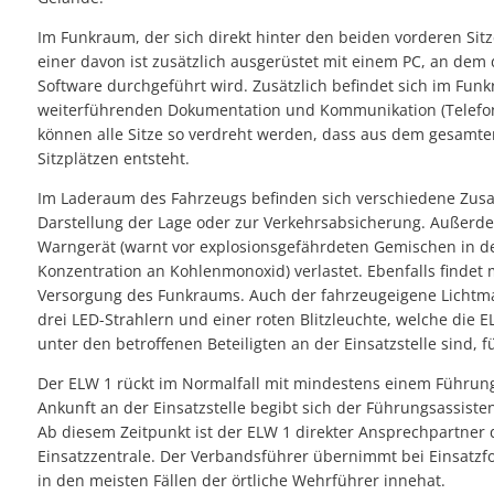
Im Funkraum, der sich direkt hinter den beiden vorderen Sitz
einer davon ist zusätzlich ausgerüstet mit einem PC, an de
Software durchgeführt wird. Zusätzlich befindet sich im Fun
weiterführenden Dokumentation und Kommunikation (Telefone,
können alle Sitze so verdreht werden, dass aus dem gesamt
Sitzplätzen entsteht.
Im Laderaum des Fahrzeugs befinden sich verschiedene Zusat
Darstellung der Lage oder zur Verkehrsabsicherung. Außerde
Warngerät (warnt vor explosionsgefährdeten Gemischen in de
Konzentration an Kohlenmonoxid) verlastet. Ebenfalls finde
Versorgung des Funkraums. Auch der fahrzeugeigene Lichtmas
drei LED-Strahlern und einer roten Blitzleuchte, welche die E
unter den betroffenen Beteiligten an der Einsatzstelle sind,
Der ELW 1 rückt im Normalfall mit mindestens einem Führun
Ankunft an der Einsatzstelle begibt sich der Führungsassist
Ab diesem Zeitpunkt ist der ELW 1 direkter Ansprechpartner d
Einsatzzentrale. Der Verbandsführer übernimmt bei Einsatzfor
in den meisten Fällen der örtliche Wehrführer innehat.