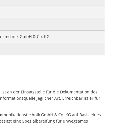
ung Rettungsdienst Waldfischbach
ll Schmalenberg
d Höheinöd
ung Rettungsdienst Waldfischbach
l Steinalben
r Baum ohne Dringlichkeit Heltersberg
che Heltersberg
feleistung Burgalben
Gebäude Waldfischbach
ffnung Waldfischbach
d klein Waldfischbach
ng Rettungsdienst mit DLK Thaleischweiler
onstechnik GmbH & Co. KG
uchentwicklung im Freien Hermersberg
ffnung Waldfischbach
 Waldfischbach
r ist an der Einsatzstelle für die Dokumentation des
nformationsquelle jeglicher Art. Erreichbar ist er für
ommunikationstechnik GmbH & Co. KG auf Basis eines
besitzt eine Spezialbereifung für unwegsames