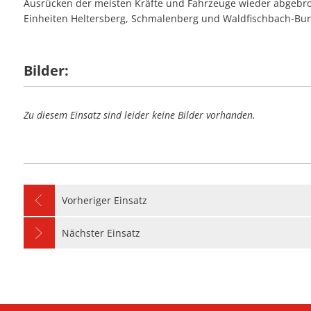
Ausrücken der meisten Kräfte und Fahrzeuge wieder abgebr
#28 - Unterstütz
#09 - Stromausfa
Einheiten Heltersberg, Schmalenberg und Waldfischbach-Burg
#23 - Balkonbran
#06 - Unterstütz
#27 - Stromausfal
#08 - Umgestürzte
#05 - Personensu
#26 - Einfache Hil
#07 - Wasser in 
Bilder:
#04 - Notfalltürö
#25 - Flächenbran
#06 - Unterstützu
#24 - Unklare Ra
#05 - Notfalltürö
Zu diesem Einsatz sind leider keine Bilder vorhanden.
#23 - Kellerbrand
Vorheriger Einsatz
Nächster Einsatz