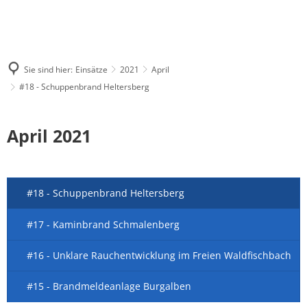
Sie sind hier:
Einsätze
2021
April
#18 - Schuppenbrand Heltersberg
April 2021
#18 - Schuppenbrand Heltersberg
#17 - Kaminbrand Schmalenberg
#16 - Unklare Rauchentwicklung im Freien Waldfischbach
#15 - Brandmeldeanlage Burgalben