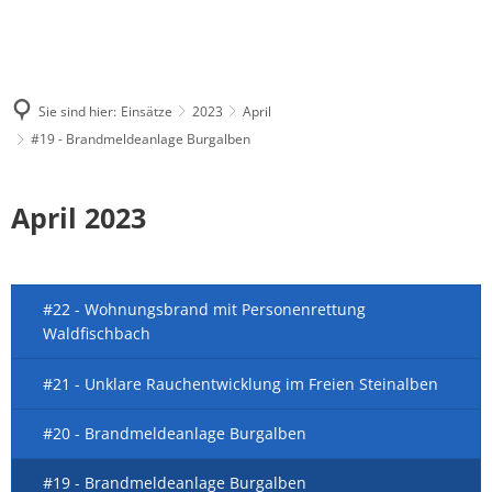
Sie sind hier:
Einsätze
2023
April
#19 - Brandmeldeanlage Burgalben
April 2023
#22 - Wohnungsbrand mit Personenrettung
Waldfischbach
#21 - Unklare Rauchentwicklung im Freien Steinalben
#20 - Brandmeldeanlage Burgalben
#19 - Brandmeldeanlage Burgalben