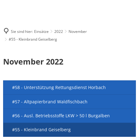
Sie sind hier:
Einsätze
2022
November
#55 - Kleinbrand Geiselberg
November 2022
#58 - Unterstützung Rettungsdienst Horbach
#57 - Altpapierbrand Waldfischbach
#56 - Ausl. Betriebsstoffe LKW > 50 l Burgalben
#55 - Kleinbrand Geiselberg