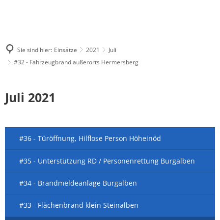
Sie sind hier:
Einsätze
2021
Juli
#32 - Fahrzeugbrand außerorts Hermersberg
Juli 2021
#36 - Türöffnung, Hilflose Person Höheinöd
#35 - Unterstützung RD / Personenrettung Burgalben
#34 - Brandmeldeanlage Burgalben
#33 - Flächenbrand klein Steinalben