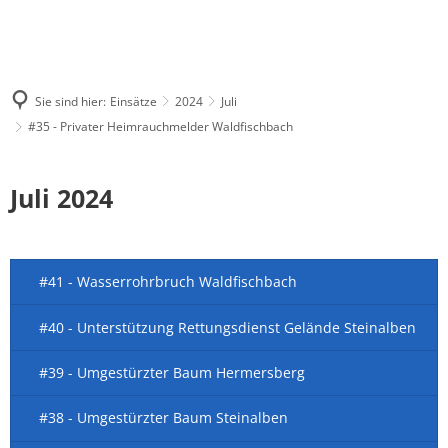
Sie sind hier:
Einsätze
2024
Juli
#35 - Privater Heimrauchmelder Waldfischbach
Juli 2024
#41 - Wasserrohrbruch Waldfischbach
#40 - Unterstützung Rettungsdienst Gelände Steinalben
#39 - Umgestürzter Baum Hermersberg
#38 - Umgestürzter Baum Steinalben