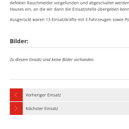
#28 - Unterstütz
defekter Rauchmelder vorgefunden und abgeschaltet werden.
#09 - Stromausfa
Hauses ein, an die wir dann die Einsatzstelle übergeben kon
#23 - Balkonbran
#06 - Unterstütz
#27 - Stromausfal
#08 - Umgestürzte
Ausgerückt waren 13 Einsatzkräfte mit 3 Fahrzeugen sowie Po
#05 - Personensu
#26 - Einfache Hil
#07 - Wasser in 
#04 - Notfalltürö
#25 - Flächenbran
#06 - Unterstützu
Bilder:
#24 - Unklare Ra
#05 - Notfalltürö
#23 - Kellerbrand
Zu diesem Einsatz sind keine Bilder vorhanden.
Vorheriger Einsatz
Nächster Einsatz