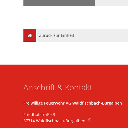
Wahlen 20
Atemschut
Sachspend
Ehrungen 
2020
Fortbildun
Besichtigu
Motorsäge
Besuch Chr
Zurück zur Einheit
Grundausb
Führungskr
Sprechfunk
Atemschutz
Atemschut
Anschrift & Kontakt
Grundlehr
Truppführe
Freiwillige Feuerwehr VG Waldfischbach-Burgalben
Atemschutz
Friedhofstraße 3
Sprechfunk
67714
Waldfischbach-Burgalben