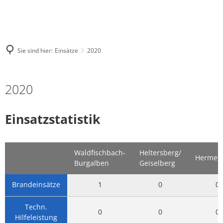
Sie sind hier:
Einsätze
2020
2020
Einsatzstatistik
Waldfischbach-
Heltersberg/
Hermer
Burgalben
Geiselberg
Brandeinsätze
1
0
0
Techn.
0
0
0
Hilfeleistung