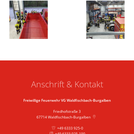
Anschrift & Kontakt
Freiwillige Feuerwehr VG Waldfischbach-Burgalben
Friedhofstraße 3
67714
Waldfischbach-Burgalben
+49 6333 925-0
+49 6333 925-190