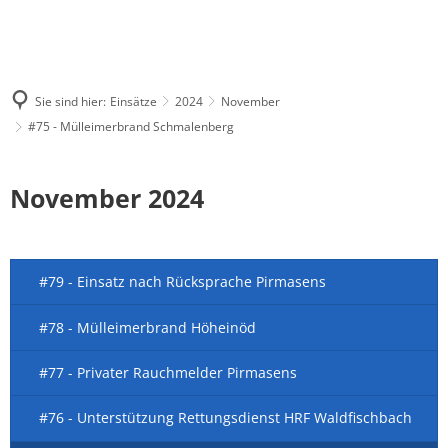
Sie sind hier:
Einsätze
2024
November
#75 - Mülleimerbrand Schmalenberg
November 2024
#79 - Einsatz nach Rücksprache Pirmasens
#78 - Mülleimerbrand Höheinöd
#77 - Privater Rauchmelder Pirmasens
#76 - Unterstützung Rettungsdienst HRF Waldfischbach