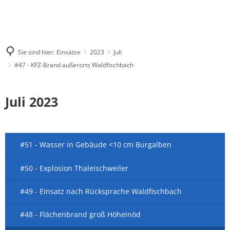
Sie sind hier:
Einsätze
2023
Juli
#47 - KFZ-Brand außerorts Waldfischbach
Juli 2023
#51 - Wasser in Gebäude <10 cm Burgalben
#50 - Explosion Thaleischweiler
#49 - Einsatz nach Rücksprache Waldfischbach
#48 - Flächenbrand groß Höheinöd