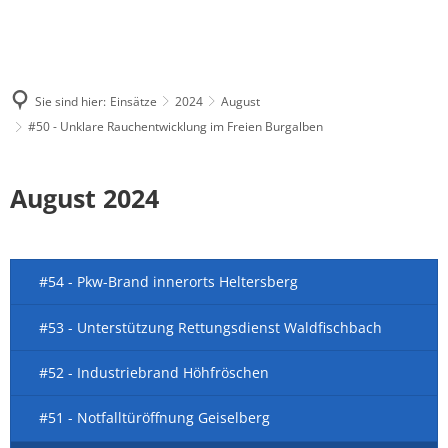
Sie sind hier:
Einsätze
2024
August
#50 - Unklare Rauchentwicklung im Freien Burgalben
August 2024
#54 - Pkw-Brand innerorts Heltersberg
#53 - Unterstützung Rettungsdienst Waldfischbach
#52 - Industriebrand Höhfröschen
#51 - Notfalltüröffnung Geiselberg