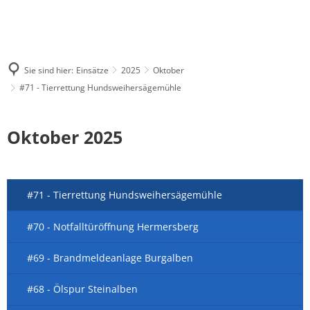
Sie sind hier:
Einsätze
2025
Oktober
#71 - Tierrettung Hundsweihersägemühle
Oktober 2025
#71 - Tierrettung Hundsweihersägemühle
#70 - Notfalltüröffnung Hermersberg
#69 - Brandmeldeanlage Burgalben
#68 - Ölspur Steinalben