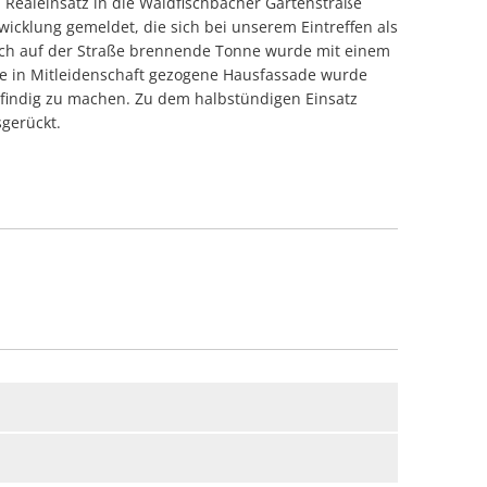
 Realeinsatz in die Waldfischbacher Gartenstraße
ung Rettungsdienst Waldfischbach
ll Schmalenberg
icklung gemeldet, die sich bei unserem Eintreffen als
d Höheinöd
ung Rettungsdienst Waldfischbach
l Steinalben
lich auf der Straße brennende Tonne wurde mit einem
r Baum ohne Dringlichkeit Heltersberg
che Heltersberg
ie in Mitleidenschaft gezogene Hausfassade wurde
feleistung Burgalben
sfindig zu machen. Zu dem halbstündigen Einsatz
Gebäude Waldfischbach
ffnung Waldfischbach
sgerückt.
d klein Waldfischbach
ng Rettungsdienst mit DLK Thaleischweiler
uchentwicklung im Freien Hermersberg
ffnung Waldfischbach
 Waldfischbach