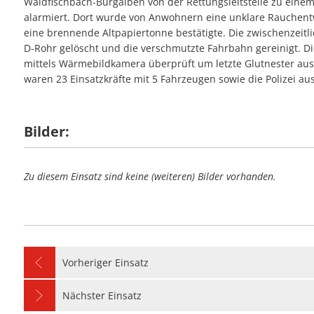
Waldfischbach-Burgalben von der Rettungsleitstelle zu einem
#28 - Unterstütz
#09 - Stromausfa
alarmiert. Dort wurde von Anwohnern eine unklare Rauchentw
#23 - Balkonbran
#06 - Unterstütz
#27 - Stromausfal
eine brennende Altpapiertonne bestätigte. Die zwischenzeit
#08 - Umgestürzte
#05 - Personensu
D-Rohr gelöscht und die verschmutzte Fahrbahn gereinigt. D
#26 - Einfache Hil
mittels Wärmebildkamera überprüft um letzte Glutnester au
#07 - Wasser in 
#04 - Notfalltürö
waren 23 Einsatzkräfte mit 5 Fahrzeugen sowie die Polizei au
#25 - Flächenbran
#06 - Unterstützu
#24 - Unklare Ra
#05 - Notfalltürö
Bilder:
#23 - Kellerbrand
Zu diesem Einsatz sind keine (weiteren) Bilder vorhanden.
Vorheriger Einsatz
Nächster Einsatz