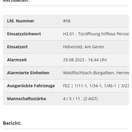
Lfd. Nummer
#58
Einsatzstichwort
H2.01 - Türöffnung hilflose Person
Einsatzort
Höheinöd, Am Geren
Alarmzeit
29.08.2023 - 16:44 Uhr
Alarmierte Einheiten
Waldfischbach-Burgalben, Hermers
Ausgerückte Fahrzeuge
FEZ | 1/11-1, 1/34-1, 1/46-1 | 3/23-
Mannschaftsstärke
4 / 5 / 11 , (2 AGT)
Bericht: