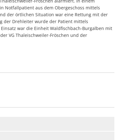
Thaleischweiler-Fröschen alarmiert. In einem
ung Rettungsdienst Waldfischbach
ll Schmalenberg
 Notfallpatient aus dem Obergeschoss mittels
d Höheinöd
ung Rettungsdienst Waldfischbach
l Steinalben
d der örtlichen Situation war eine Rettung mit der
r Baum ohne Dringlichkeit Heltersberg
che Heltersberg
 der Drehleiter wurde der Patient mittels
feleistung Burgalben
m Einsatz war die Einheit Waldfischbach-Burgalben mit
Gebäude Waldfischbach
ffnung Waldfischbach
 der VG Thaleischweiler-Fröschen und der
d klein Waldfischbach
ng Rettungsdienst mit DLK Thaleischweiler
uchentwicklung im Freien Hermersberg
ffnung Waldfischbach
 Waldfischbach