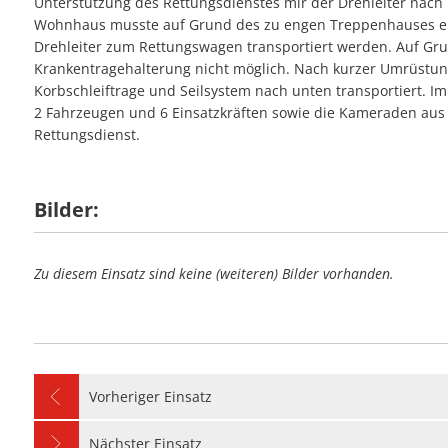
Unterstützung des Rettungsdienstes mir der Drehleiter nach 
#28 - Unterstütz
#09 - Stromausfa
Wohnhaus musste auf Grund des zu engen Treppenhauses ein
#23 - Balkonbran
#06 - Unterstütz
#27 - Stromausfal
Drehleiter zum Rettungswagen transportiert werden. Auf Grun
#08 - Umgestürzte
#05 - Personensu
Krankentragehalterung nicht möglich. Nach kurzer Umrüstung
#26 - Einfache Hil
Korbschleiftrage und Seilsystem nach unten transportiert. I
#07 - Wasser in 
#04 - Notfalltürö
2 Fahrzeugen und 6 Einsatzkräften sowie die Kameraden aus
#25 - Flächenbran
#06 - Unterstützu
Rettungsdienst.
#24 - Unklare Ra
#05 - Notfalltürö
#23 - Kellerbrand
Bilder:
Zu diesem Einsatz sind keine (weiteren) Bilder vorhanden.
Vorheriger Einsatz
Nächster Einsatz