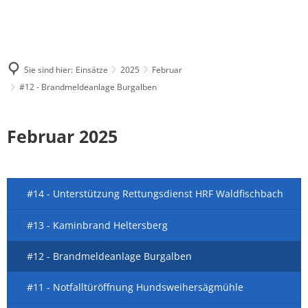
Sie sind hier:
Einsätze
2025
Februar
#12 - Brandmeldeanlage Burgalben
Februar 2025
#14 - Unterstützung Rettungsdienst HRF Waldfischbach
#13 - Kaminbrand Heltersberg
#12 - Brandmeldeanlage Burgalben
#11 - Notfalltüröffnung Hundsweihersägmühle