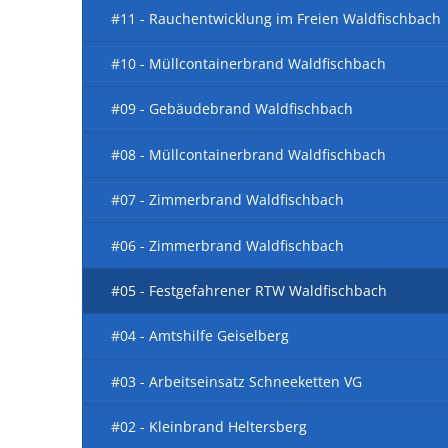
Wahlen 20
#11 - Rauchentwicklung im Freien Waldfischbach
Atemschut
Sachspend
Ehrungen 
2020
Fortbildun
Besichtigu
#10 - Müllcontainerbrand Waldfischbach
Motorsäge
Besuch Chr
#09 - Gebäudebrand Waldfischbach
Grundausb
#08 - Müllcontainerbrand Waldfischbach
Führungskr
#07 - Zimmerbrand Waldfischbach
Sprechfunk
Atemschutz
#06 - Zimmerbrand Waldfischbach
Atemschut
#05 - Festgefahrener RTW Waldfischbach
Grundlehr
#04 - Amtshilfe Geiselberg
Truppführe
Atemschutz
#03 - Arbeitseinsatz Schneeketten VG
Sprechfunk
#02 - Kleinbrand Heltersberg