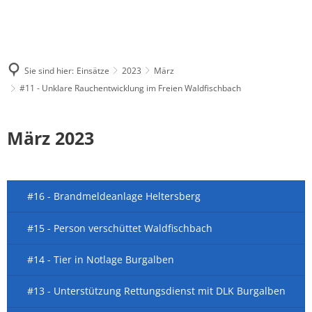
Sie sind hier:
Einsätze
2023
März
#11 - Unklare Rauchentwicklung im Freien Waldfischbach
März 2023
#16 - Brandmeldeanlage Heltersberg
#15 - Person verschüttet Waldfischbach
#14 - Tier in Notlage Burgalben
#13 - Unterstützung Rettungsdienst mit DLK Burgalben