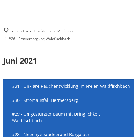
Sie sind hier:
Einsätze
2021
Juni
#26 - Erstversorgung Waldfischbach
Juni 2021
#31 - Unklare Rauchentwicklung im Freien Waldfischbach
#30 - Stromausfall Hermersberg
#29 - Umgestürzter Baum mit Dringlichkeit
Waldfischbach
#28 - Nebengebäudebrand Burgalben