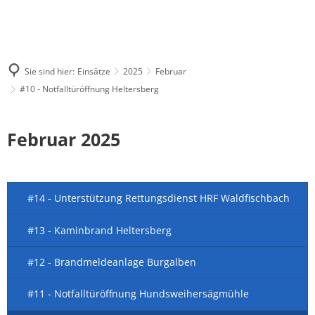
Sie sind hier:
Einsätze
2025
Februar
#10 - Notfalltüröffnung Heltersberg
Februar 2025
#14 - Unterstützung Rettungsdienst HRF Waldfischbach
#13 - Kaminbrand Heltersberg
#12 - Brandmeldeanlage Burgalben
#11 - Notfalltüröffnung Hundsweihersägmühle