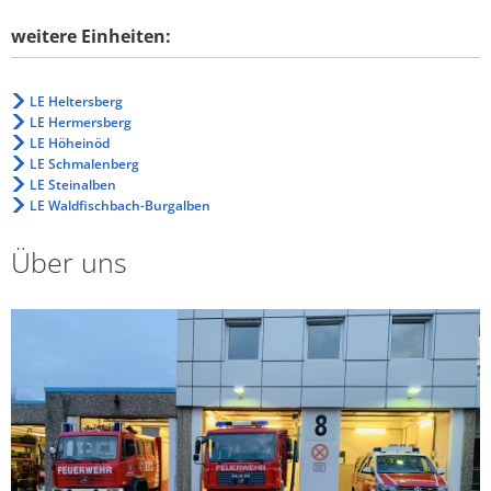
weitere Einheiten:
LE Heltersberg
LE Hermersberg
LE Höheinöd
LE Schmalenberg
LE Steinalben
LE Waldfischbach-Burgalben
Über uns