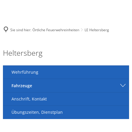
Sie sind hier:
Örtliche Feuerwehreinheiten
LE Heltersberg
LE
Heltersberg
Heltersberg
Wehrführung
Fahrzeuge
Anschrift, Kontakt
Übungszeiten, Dienstplan