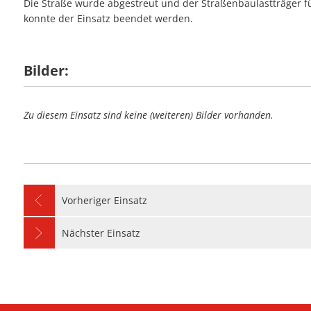
Die Straße wurde abgestreut und der Straßenbaulastträger 
#28 - Unterstütz
#09 - Stromausfa
konnte der Einsatz beendet werden.
#23 - Balkonbran
#06 - Unterstütz
#27 - Stromausfal
#08 - Umgestürzte
#05 - Personensu
#26 - Einfache Hil
#07 - Wasser in 
Bilder:
#04 - Notfalltürö
#25 - Flächenbran
#06 - Unterstützu
#24 - Unklare Ra
#05 - Notfalltürö
Zu diesem Einsatz sind keine (weiteren) Bilder vorhanden.
#23 - Kellerbrand
Vorheriger Einsatz
Nächster Einsatz