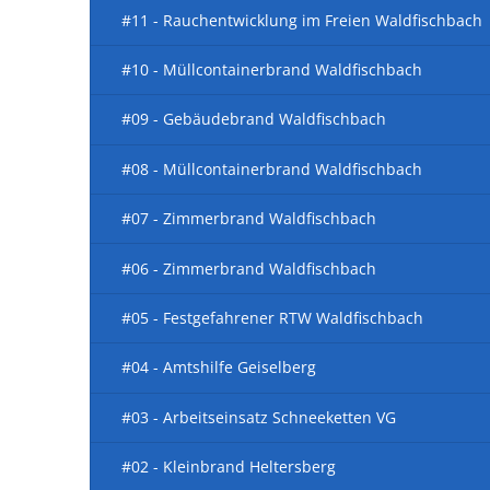
Wahlen 20
#11 - Rauchentwicklung im Freien Waldfischbach
Atemschut
Sachspend
Ehrungen 
2020
Fortbildun
Besichtigu
#10 - Müllcontainerbrand Waldfischbach
Motorsäge
Besuch Chr
#09 - Gebäudebrand Waldfischbach
Grundausb
#08 - Müllcontainerbrand Waldfischbach
Führungskr
#07 - Zimmerbrand Waldfischbach
Sprechfunk
Atemschutz
#06 - Zimmerbrand Waldfischbach
Atemschut
#05 - Festgefahrener RTW Waldfischbach
Grundlehr
#04 - Amtshilfe Geiselberg
Truppführe
Atemschutz
#03 - Arbeitseinsatz Schneeketten VG
Sprechfunk
#02 - Kleinbrand Heltersberg