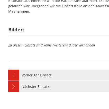
Kraftstoff aus einem PKW in die Hauptstraße alarmiert. Da der
#28 - Unterstütz
#09 - Stromausfa
gelaufen war übergaben wir die Einsatzstelle an den Abwas
#23 - Balkonbran
#06 - Unterstütz
#27 - Stromausfal
Maßnahmen.
#08 - Umgestürzte
#05 - Personensu
#26 - Einfache Hil
#07 - Wasser in 
#04 - Notfalltürö
#25 - Flächenbran
Bilder:
#06 - Unterstützu
#24 - Unklare Ra
#05 - Notfalltürö
#23 - Kellerbrand
Zu diesem Einsatz sind keine (weiteren) Bilder vorhanden.
Vorheriger Einsatz
Nächster Einsatz