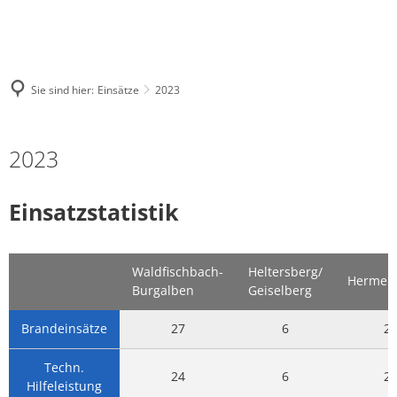
Sie sind hier:
Einsätze
2023
2023
Einsatzstatistik
Waldfischbach-
Heltersberg/
Hermer
Burgalben
Geiselberg
Brandeinsätze
27
6
2
Techn.
24
6
2
Hilfeleistung