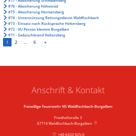
#77 - Absicherung Schmalenberg
#76 - Absicherung Höheinöd
#75 - Absicherung Hermersberg
#74 - Unterstützung Rettungsdienst Waldfischbach
#73 - Einsatz nach Rücksprache Heltersberg
#72 - VU Person klemmt Burgalben
#71 - Gebüschbrand Heltersberg
1
2
…
6
Anschrift & Kontakt
Freiwillige Feuerwehr VG Waldfischbach-Burgalben
Friedhofstraße 3
67714
Waldfischbach-Burgalben
+49 6333 925-0