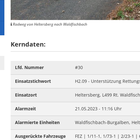
#28 - Unterstütz
#09 - Stromausfa
#23 - Balkonbran
#06 - Unterstütz
#27 - Stromausfal
#08 - Umgestürzte
#05 - Personensu
Radweg von Heltersberg nach Waldfischbach
#26 - Einfache Hil
#07 - Wasser in 
#04 - Notfalltürö
#25 - Flächenbran
#06 - Unterstützu
Kerndaten:
#24 - Unklare Ra
#05 - Notfalltürö
#23 - Kellerbrand
Lfd. Nummer
#30
Einsatzstichwort
H2.09 - Unterstützung Rettung
Einsatzort
Heltersberg, L499 Rt. Waldfisc
Alarmzeit
21.05.2023 - 11:16 Uhr
Alarmierte Einheiten
Waldfischbach-Burgalben, Helt
Ausgerückte Fahrzeuge
FEZ | 1/11-1, 1/73-1 | 2/23-1 | 