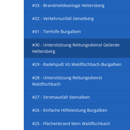
Wahlen 20
#33 - Brandmeldeanlage Heltersberg
Atemschut
Sachspend
Ehrungen 
2020
Fortbildun
Besichtigu
#32 - Verkehrsunfall Geiselberg
Motorsäge
Besuch Chr
#31 - Tierhilfe Burgalben
Grundausb
#30 - Unterstützung Rettungsdienst Gelände
Führungskr
Heltersberg
Sprechfunk
#29 - Radelspaß VG Waldfischbach-Burgalben
Atemschutz
#28 - Unterstützung Rettungsdienst
Atemschut
Waldfischbach
Grundlehr
#27 - Stromausfall Steinalben
Truppführe
Atemschutz
#26 - Einfache Hilfeleistung Burgalben
Sprechfunk
#25 - Flächenbrand klein Waldfischbach