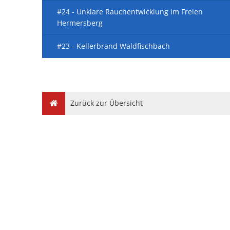
#24 - Unklare Rauchentwicklung im Freien
Hermersberg
#23 - Kellerbrand Waldfischbach
Zurück zur Übersicht