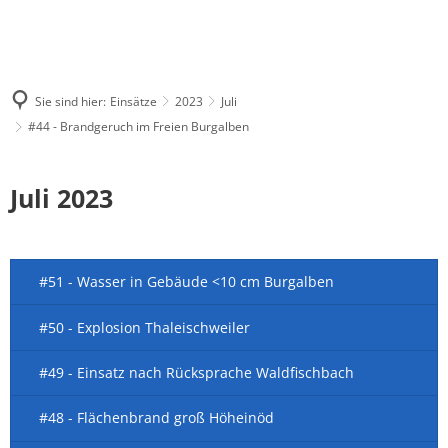
Sie sind hier:
Einsätze
2023
Juli
#44 - Brandgeruch im Freien Burgalben
Juli 2023
#51 - Wasser in Gebäude <10 cm Burgalben
#50 - Explosion Thaleischweiler
#49 - Einsatz nach Rücksprache Waldfischbach
#48 - Flächenbrand groß Höheinöd