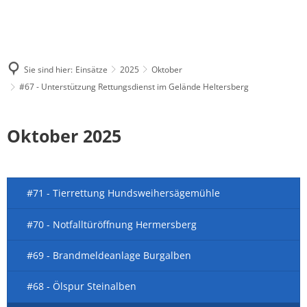
Sie sind hier:
Einsätze
2025
Oktober
#67 - Unterstützung Rettungsdienst im Gelände Heltersberg
Oktober 2025
#71 - Tierrettung Hundsweihersägemühle
#70 - Notfalltüröffnung Hermersberg
#69 - Brandmeldeanlage Burgalben
#68 - Ölspur Steinalben