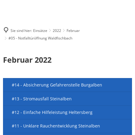
Sie sind hier:
Einsätze
2022
Februar
#05 - Notfalltüröffnung Waldfischbach
Februar 2022
#14 - Absicherung Gefahrenstelle Burgalben
#13 - Stromausfall Steinalben
#12 - Einfache Hilfeleistung Heltersberg
#11 - Unklare Rauchentwicklung Steinalben