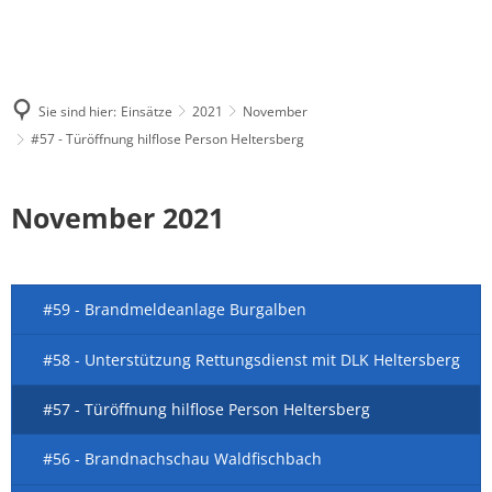
Sie sind hier:
Einsätze
2021
November
#57 - Türöffnung hilflose Person Heltersberg
November 2021
#59 - Brandmeldeanlage Burgalben
#58 - Unterstützung Rettungsdienst mit DLK Heltersberg
#57 - Türöffnung hilflose Person Heltersberg
#56 - Brandnachschau Waldfischbach